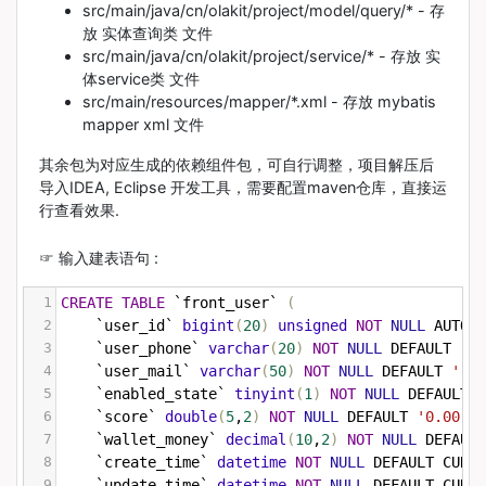
src/main/java/cn/olakit/project/model/query/* - 存
放 实体查询类 文件
src/main/java/cn/olakit/project/service/* - 存放 实
体service类 文件
src/main/resources/mapper/*.xml - 存放 mybatis
mapper xml 文件
其余包为对应生成的依赖组件包，可自行调整，项目解压后
导入IDEA, Eclipse 开发工具，需要配置maven仓库，直接运
行查看效果.
☞ 输入建表语句 :
1
CREATE
TABLE
 `front_user` 
(
2
    `user_id` 
bigint
(
20
)
unsigned
NOT
NULL
 AUTO_I
3
    `user_phone` 
varchar
(
20
)
NOT
NULL
 DEFAULT 
''
 
4
    `user_mail` 
varchar
(
50
)
NOT
NULL
 DEFAULT 
''
 C
5
    `enabled_state` 
tinyint
(
1
)
NOT
NULL
 DEFAULT 
'
6
    `score` 
double
(
5
,
2
)
NOT
NULL
 DEFAULT 
'0.00'
 C
7
    `wallet_money` 
decimal
(
10
,
2
)
NOT
NULL
 DEFAULT
8
    `create_time` 
datetime
NOT
NULL
 DEFAULT CURRE
9
    `update_time` 
datetime
NOT
NULL
 DEFAULT CURRE