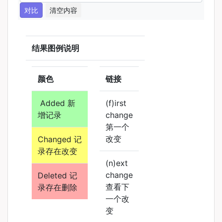
对比
清空内容
结果图例说明
颜色
链接
Added 新
(f)irst
增记录
change
第一个
改变
Changed 记
录存在改变
(n)ext
change
Deleted 记
查看下
录存在删除
一个改
变